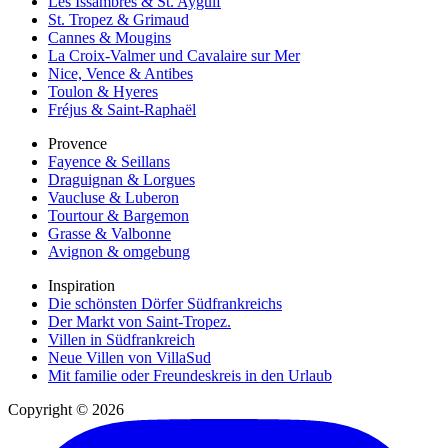
Les Issambres & St. Aygulf
St. Tropez & Grimaud
Cannes & Mougins
La Croix-Valmer und Cavalaire sur Mer
Nice, Vence & Antibes
Toulon & Hyeres
Fréjus & Saint-Raphaël
Provence
Fayence & Seillans
Draguignan & Lorgues
Vaucluse & Luberon
Tourtour & Bargemon
Grasse & Valbonne
Avignon & omgebung
Inspiration
Die schönsten Dörfer Südfrankreichs
Der Markt von Saint-Tropez.
Villen in Südfrankreich
Neue Villen von VillaSud
Mit familie oder Freundeskreis in den Urlaub
Copyright © 2026