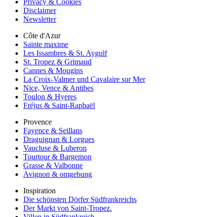
Privacy & Cookies
Disclaimer
Newsletter
Côte d'Azur
Sainte maxime
Les Issambres & St. Aygulf
St. Tropez & Grimaud
Cannes & Mougins
La Croix-Valmer und Cavalaire sur Mer
Nice, Vence & Antibes
Toulon & Hyeres
Fréjus & Saint-Raphaël
Provence
Fayence & Seillans
Draguignan & Lorgues
Vaucluse & Luberon
Tourtour & Bargemon
Grasse & Valbonne
Avignon & omgebung
Inspiration
Die schönsten Dörfer Südfrankreichs
Der Markt von Saint-Tropez.
Villen in Südfrankreich