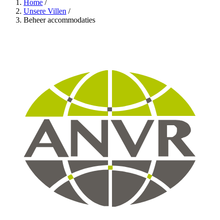
Home
/
Unsere Villen
/
Beheer accommodaties