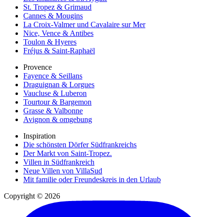
St. Tropez & Grimaud
Cannes & Mougins
La Croix-Valmer und Cavalaire sur Mer
Nice, Vence & Antibes
Toulon & Hyeres
Fréjus & Saint-Raphaël
Provence
Fayence & Seillans
Draguignan & Lorgues
Vaucluse & Luberon
Tourtour & Bargemon
Grasse & Valbonne
Avignon & omgebung
Inspiration
Die schönsten Dörfer Südfrankreichs
Der Markt von Saint-Tropez.
Villen in Südfrankreich
Neue Villen von VillaSud
Mit familie oder Freundeskreis in den Urlaub
Copyright © 2026